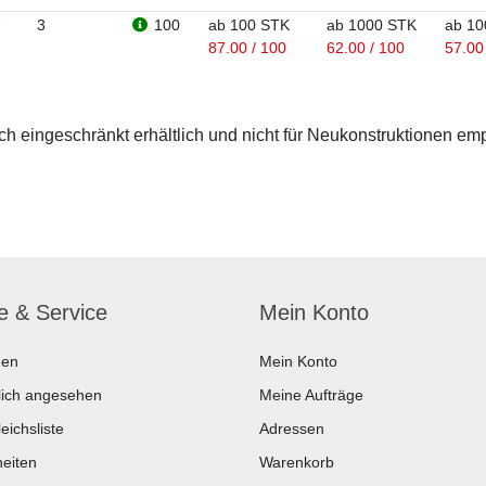
7
3
100
ab 100 STK
ab 1000 STK
ab 10
87.00 / 100
62.00 / 100
57.00
 eingeschränkt erhältlich und nicht für Neukonstruktionen em
fe & Service
Mein Konto
hen
Mein Konto
lich angesehen
Meine Aufträge
eichsliste
Adressen
eiten
Warenkorb