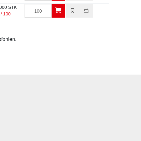
000 STK
 / 100
pfohlen.