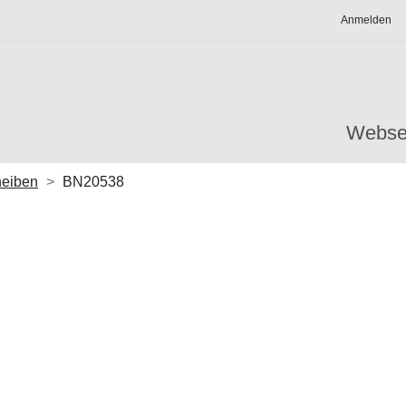
Anmelden
Webse
eiben
BN20538