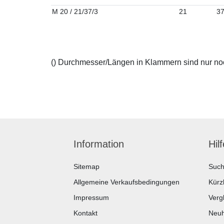
M 20 / 21/37/3
21
3
() Durchmesser/Längen in Klammern sind nur noch
Information
Hil
Sitemap
Suc
Allgemeine Verkaufsbedingungen
Kürz
Impressum
Vergl
Kontakt
Neuh