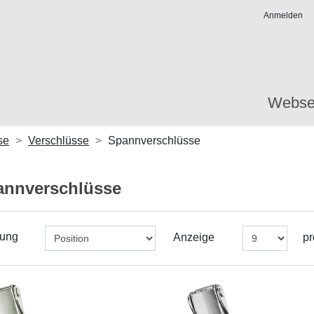
Anmelden
Webse
se
Verschlüsse
Spannverschlüsse
annverschlüsse
rung
Anzeige
pr