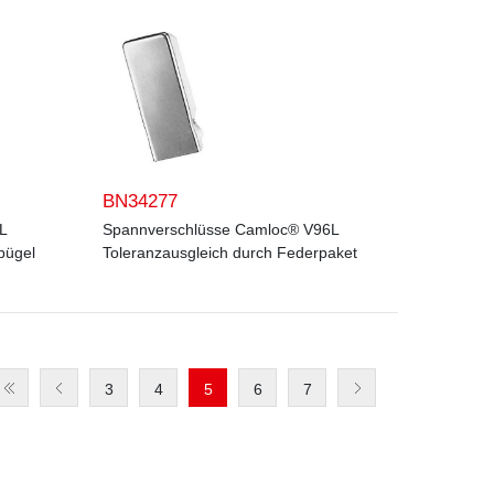
BN34277
L
Spannverschlüsse Camloc® V96L
bügel
Toleranzausgleich durch Federpaket
3
4
5
6
7