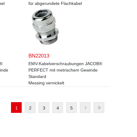
bel
für abgerundete Flachkabel
BN22013
B®
EMV-Kabelverschraubungen JACOB®
inde
PERFECT mit metrischem Gewinde
Standard
Messing vernickelt
1
2
3
4
5