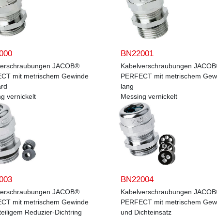
000
BN22001
verschraubungen JACOB®
Kabelverschraubungen JACO
CT mit metrischem Gewinde
PERFECT mit metrischem Gew
rd
lang
g vernickelt
Messing vernickelt
003
BN22004
verschraubungen JACOB®
Kabelverschraubungen JACO
CT mit metrischem Gewinde
PERFECT mit metrischem Gew
teiligem Reduzier-Dichtring
und Dichteinsatz