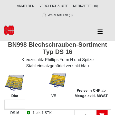
ANMELDEN
VERGLEICHSLISTE
MERKZETTEL
(0)
WARENKORB
(0)
BN998 Blechschrauben-Sortiment
Typ DS 16
Kreuzschlitz Phillips Form H und Spitze
Stahl einsatzgehärtet verzinkt blau
Preise in CHF ab
Dim
VE
Menge exkl. MWST
DS16
1
ab 1 STK