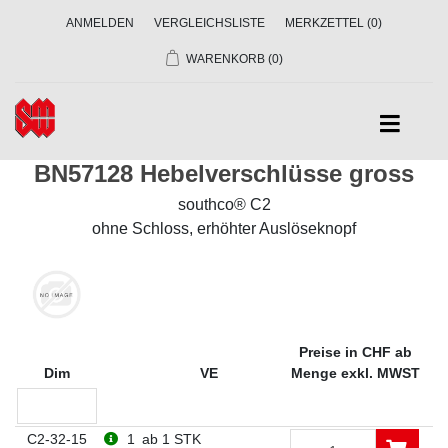
ANMELDEN
VERGLEICHSLISTE
MERKZETTEL
(0)
WARENKORB
(0)
BN57128 Hebelverschlüsse gross
southco® C2
ohne Schloss, erhöhter Auslöseknopf
Preise in CHF ab
Dim
VE
Menge exkl. MWST
C2-32-15
1
ab 1 STK