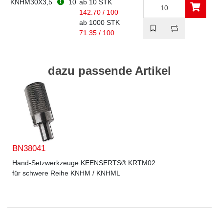
KNHM30X3,5
10
ab 10 STK
142.70 / 100
ab 1000 STK
71.35 / 100
dazu passende Artikel
BN38041
Hand-Setzwerkzeuge KEENSERTS® KRTM02
für schwere Reihe KNHM / KNHML