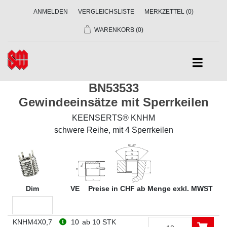
ANMELDEN
VERGLEICHSLISTE
MERKZETTEL
(0)
WARENKORB
(0)
BN53533
Gewindeeinsätze mit Sperrkeilen
KEENSERTS® KNHM
schwere Reihe, mit 4 Sperrkeilen
Dim
VE
Preise in CHF ab Menge exkl. MWST
KNHM4X0,7
10
ab 10 STK