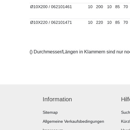
Ø10X200 / 062101461
10
200
10
85
70
Ø10X220 / 062101471
10
220
10
85
70
() Durchmesser/Längen in Klammern sind nur noch
Information
Hil
Sitemap
Suc
Allgemeine Verkaufsbedingungen
Kürz