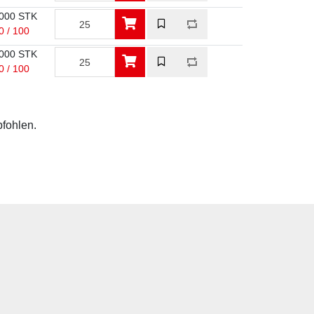
000 STK
0 / 100
000 STK
0 / 100
pfohlen.