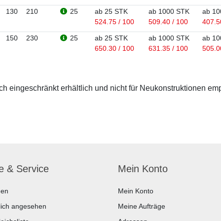
130
210
25
ab 25 STK
ab 1000 STK
ab 10
524.75 / 100
509.40 / 100
407.5
150
230
25
ab 25 STK
ab 1000 STK
ab 10
650.30 / 100
631.35 / 100
505.0
 eingeschränkt erhältlich und nicht für Neukonstruktionen em
fe & Service
Mein Konto
hen
Mein Konto
lich angesehen
Meine Aufträge