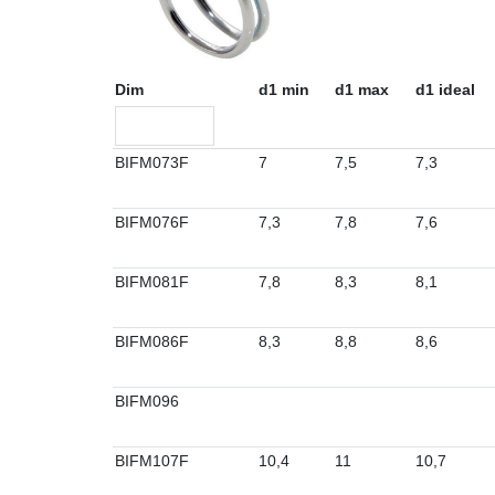
Dim
d1 min
d1 max
d1 ideal
BIFM073F
7
7,5
7,3
BIFM076F
7,3
7,8
7,6
BIFM081F
7,8
8,3
8,1
BIFM086F
8,3
8,8
8,6
BIFM096
BIFM107F
10,4
11
10,7