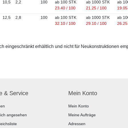
10,5
2,2
100
ab 100 STK
ab 1000 STK
ab 10
23.40 / 100
21.25 / 100
19.05
12,5
2,8
100
ab 100 STK
ab 1000 STK
ab 10
32.10 / 100
29.10 / 100
26.25
 eingeschränkt erhältlich und nicht für Neukonstruktionen em
fe & Service
Mein Konto
hen
Mein Konto
lich angesehen
Meine Aufträge
eichsliste
Adressen