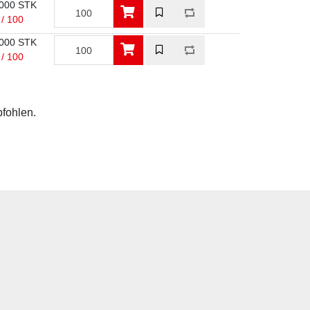
000 STK
 / 100
000 STK
 / 100
pfohlen.