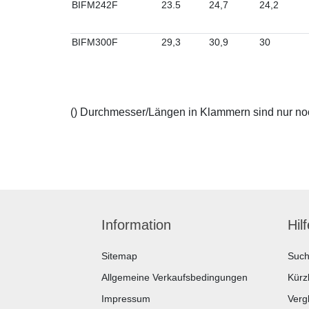
BIFM242F
23.5
24,7
24,2
BIFM300F
29,3
30,9
30
() Durchmesser/Längen in Klammern sind nur noch
Information
Hil
Sitemap
Suc
Allgemeine Verkaufsbedingungen
Kürz
Impressum
Vergl