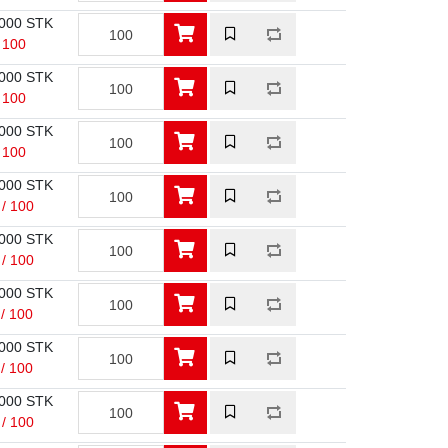
000 STK
/ 100
000 STK
/ 100
000 STK
/ 100
000 STK
 / 100
000 STK
 / 100
000 STK
 / 100
000 STK
 / 100
000 STK
 / 100