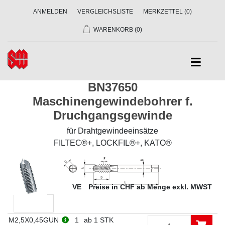
ANMELDEN
VERGLEICHSLISTE
MERKZETTEL
(0)
WARENKORB
(0)
BN37650
Maschinengewindebohrer f.
Druchgangsgewinde
für Drahtgewindeeinsätze
FILTEC®+, LOCKFIL®+, KATO®
Dim
VE
Preise in CHF ab Menge exkl. MWST
M2,5X0,45GUN
1
ab 1 STK