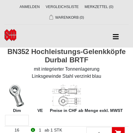
ANMELDEN
VERGLEICHSLISTE
MERKZETTEL
(0)
WARENKORB
(0)
BN352 Hochleistungs-Gelenkköpfe
Durbal BRTF
mit integrierter Tonnenlagerung
Linksgewinde Stahl verzinkt blau
Dim
VE
Preise in CHF ab Menge exkl. MWST
16
1
ab 1 STK