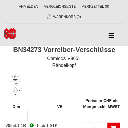
ANMELDEN
VERGLEICHSLISTE
MERKZETTEL
(0)
WARENKORB
(0)
BN34273 Vorreiber-Verschlüsse
Camloc® V965L
Rändelkopf
Preise in CHF ab
Dim
VE
Menge exkl. MWST
V965L1-1R-
1
ab 1 STK