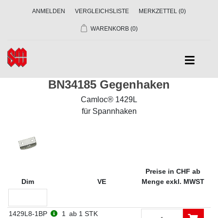
ANMELDEN
VERGLEICHSLISTE
MERKZETTEL
(0)
WARENKORB
(0)
BN34185 Gegenhaken
Camloc® 1429L
für Spannhaken
Preise in CHF ab
Dim
VE
Menge exkl. MWST
1429L8-1BP
1
ab 1 STK