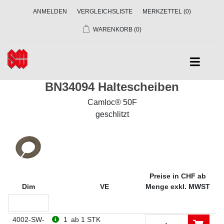
ANMELDEN
VERGLEICHSLISTE
MERKZETTEL
(0)
WARENKORB
(0)
BN34094 Haltescheiben
Camloc® 50F
geschlitzt
Preise in CHF ab
Dim
VE
Menge exkl. MWST
4002-SW-
1
ab 1 STK