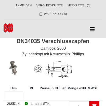
ANMELDEN
VERGLEICHSLISTE
MERKZETTEL
(0)
WARENKORB
(0)
BN34035 Verschlusszapfen
Camloc® 2600
Zylinderkopf mit Kreuzschlitz Phillips
Dim
VE
Preise in CHF ab Menge exkl. MWST
26S51-4
1
ab 1 STK