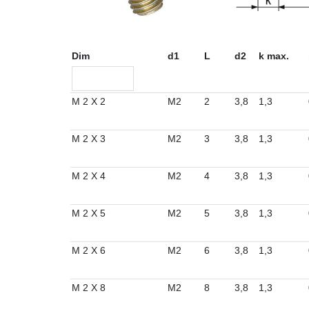
Dim
d1
L
d2
k max.
M 2 X 2
M2
2
3,8
1,3
M 2 X 3
M2
3
3,8
1,3
M 2 X 4
M2
4
3,8
1,3
M 2 X 5
M2
5
3,8
1,3
M 2 X 6
M2
6
3,8
1,3
M 2 X 8
M2
8
3,8
1,3