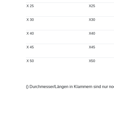
X 25
X25
X 30
X30
X 40
X40
X 45
X45
X 50
X50
() Durchmesser/Längen in Klammern sind nur noch