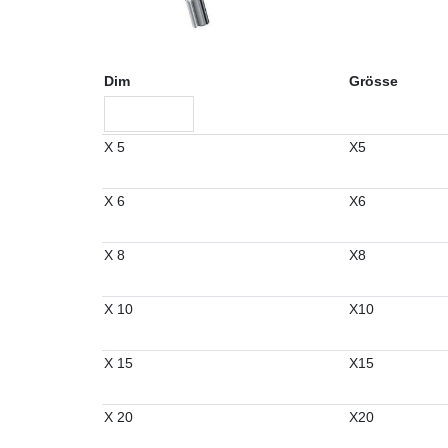
Dim
Grösse
X 5
X5
X 6
X6
X 8
X8
X 10
X10
X 15
X15
X 20
X20