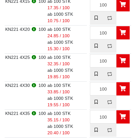
KN221 4X15
100
ab 100 STK
17.35 / 100
ab 1000 STK
10.75 / 100
KN221 4X20
100
ab 100 STK
24.85 / 100
ab 1000 STK
15.30 / 100
KN221 4X25
100
ab 100 STK
32.35 / 100
ab 1000 STK
19.85 / 100
KN221 4X30
100
ab 100 STK
33.85 / 100
ab 1000 STK
19.55 / 100
KN221 4X35
100
ab 100 STK
35.15 / 100
ab 1000 STK
20.40 / 100