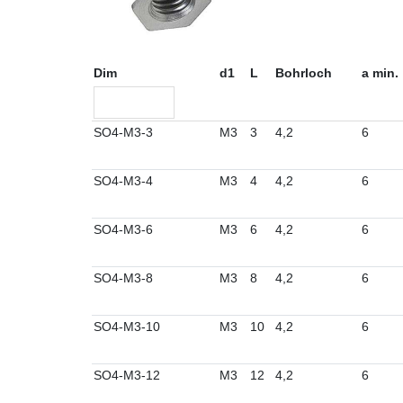
Dim
d1
L
Bohrloch
a min.
SO4-M3-3
M3
3
4,2
6
SO4-M3-4
M3
4
4,2
6
SO4-M3-6
M3
6
4,2
6
SO4-M3-8
M3
8
4,2
6
SO4-M3-10
M3
10
4,2
6
SO4-M3-12
M3
12
4,2
6