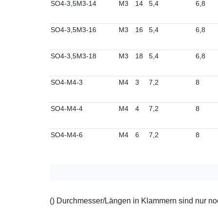
SO4-3,5M3-14
M3
14
5,4
6,8
SO4-3,5M3-16
M3
16
5,4
6,8
SO4-3,5M3-18
M3
18
5,4
6,8
SO4-M4-3
M4
3
7,2
8
SO4-M4-4
M4
4
7,2
8
SO4-M4-6
M4
6
7,2
8
() Durchmesser/Längen in Klammern sind nur noch