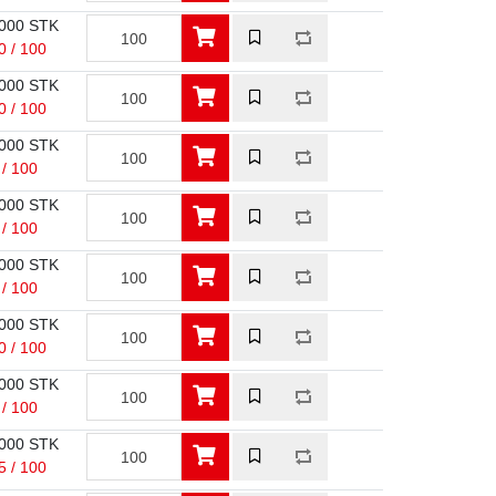
000 STK
0 / 100
000 STK
0 / 100
000 STK
 / 100
000 STK
 / 100
000 STK
 / 100
000 STK
0 / 100
000 STK
 / 100
000 STK
5 / 100