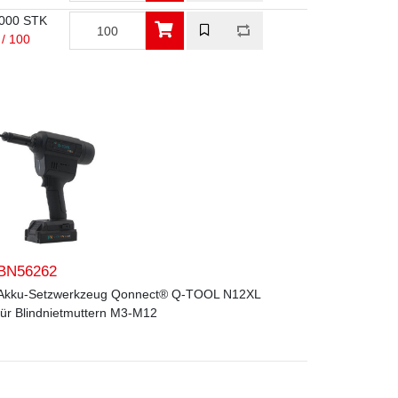
000 STK
 / 100
BN56262
Akku-Setzwerkzeug Qonnect® Q-TOOL N12XL
für Blindnietmuttern M3-M12