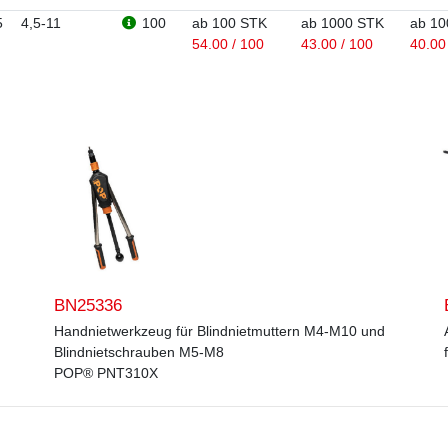
5
4,5-11
100
ab 100 STK
ab 1000 STK
ab 10
54.00 / 100
43.00 / 100
40.00
BN25336
Handnietwerkzeug für Blindnietmuttern M4-M10 und
Blindnietschrauben M5-M8
POP® PNT310X