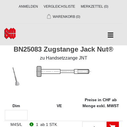
ANMELDEN
VERGLEICHSLISTE
MERKZETTEL
(0)
WARENKORB
(0)
BN25083 Zugstange Jack Nut®
zu Handsetzzange JNT
Preise in CHF ab
Dim
VE
Menge exkl. MWST
M4S/L
1
ab 1 STK