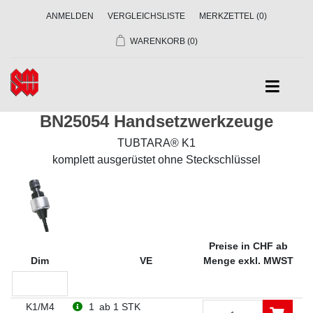
ANMELDEN
VERGLEICHSLISTE
MERKZETTEL
(0)
WARENKORB
(0)
BN25054 Handsetzwerkzeuge
TUBTARA® K1
komplett ausgerüstet ohne Steckschlüssel
Preise in CHF ab
Dim
VE
Menge exkl. MWST
K1/M4
1
ab 1 STK