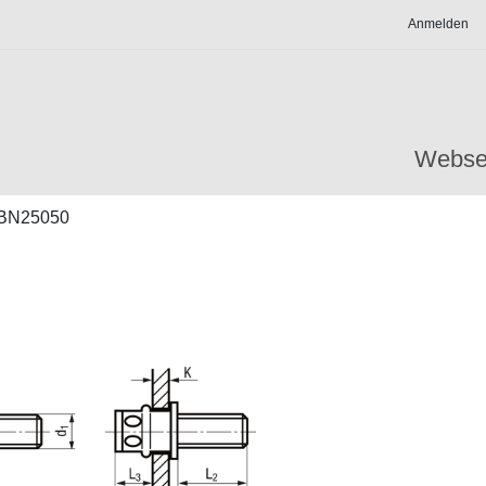
Anmelden
Webse
BN25050