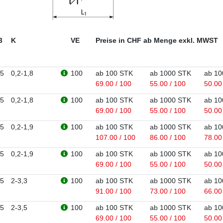
3
K
VE
Preise in CHF ab Menge exkl. MWST
,5
0,2-1,8
100
ab 100 STK
ab 1000 STK
ab 10
69.00 / 100
55.00 / 100
50.00
,5
0,2-1,8
100
ab 100 STK
ab 1000 STK
ab 10
69.00 / 100
55.00 / 100
50.00
,5
0,2-1,9
100
ab 100 STK
ab 1000 STK
ab 10
107.00 / 100
86.00 / 100
78.00
,5
0,2-1,9
100
ab 100 STK
ab 1000 STK
ab 10
69.00 / 100
55.00 / 100
50.00
,5
2-3,3
100
ab 100 STK
ab 1000 STK
ab 10
91.00 / 100
73.00 / 100
66.00
,5
2-3,5
100
ab 100 STK
ab 1000 STK
ab 10
69.00 / 100
55.00 / 100
50.00