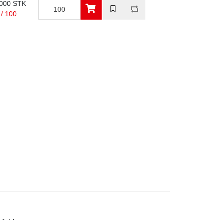
000 STK
 / 100