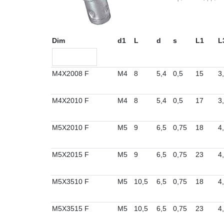
Dim
d1
L
d
s
L1
L
M4X2008 F
M4
8
5,4
0,5
15
3
M4X2010 F
M4
8
5,4
0,5
17
3
M5X2010 F
M5
9
6,5
0,75
18
4
M5X2015 F
M5
9
6,5
0,75
23
4
M5X3510 F
M5
10,5
6,5
0,75
18
4
M5X3515 F
M5
10,5
6,5
0,75
23
4