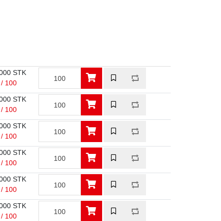
000 STK
 / 100
000 STK
 / 100
000 STK
 / 100
000 STK
 / 100
000 STK
 / 100
000 STK
 / 100