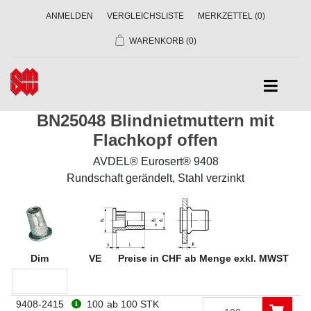
ANMELDEN
VERGLEICHSLISTE
MERKZETTEL
(0)
WARENKORB
(0)
BN25048 Blindnietmuttern mit
Flachkopf offen
AVDEL® Eurosert® 9408
Rundschaft gerändelt, Stahl verzinkt
Dim
VE
Preise in CHF ab Menge exkl. MWST
9408-2415
100
ab 100 STK