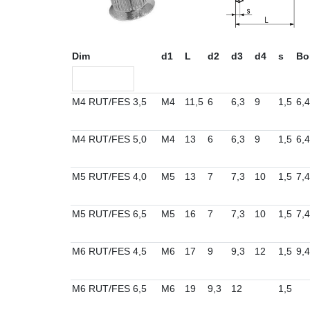
Dim
d1
L
d2
d3
d4
s
Bo
M4 RUT/FES 3,5
M4
11,5
6
6,3
9
1,5
6,4
M4 RUT/FES 5,0
M4
13
6
6,3
9
1,5
6,4
M5 RUT/FES 4,0
M5
13
7
7,3
10
1,5
7,4
M5 RUT/FES 6,5
M5
16
7
7,3
10
1,5
7,4
M6 RUT/FES 4,5
M6
17
9
9,3
12
1,5
9,4
M6 RUT/FES 6,5
M6
19
9,3
12
1,5