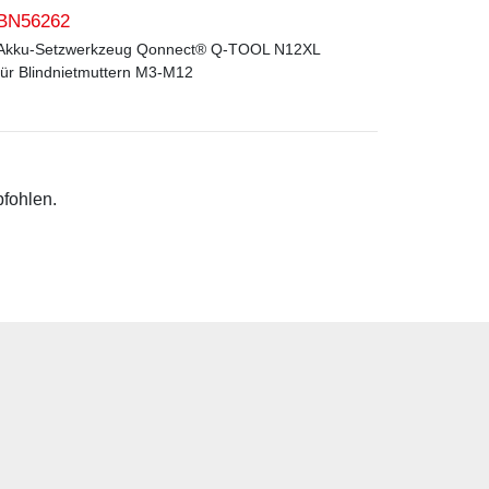
BN56262
Akku-Setzwerkzeug Qonnect® Q-TOOL N12XL
für Blindnietmuttern M3-M12
pfohlen.