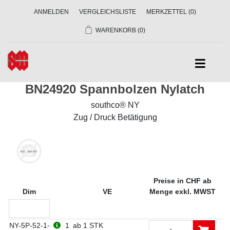
ANMELDEN
VERGLEICHSLISTE
MERKZETTEL
(0)
WARENKORB
(0)
BN24920 Spannbolzen Nylatch
southco® NY
Zug / Druck Betätigung
Preise in CHF ab
Dim
VE
Menge exkl. MWST
NY-5P-52-1-
1
ab 1 STK