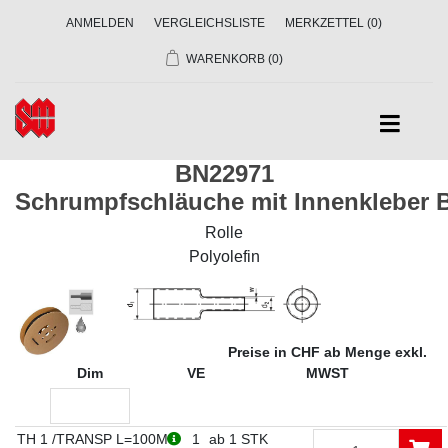
ANMELDEN
VERGLEICHSLISTE
MERKZETTEL
(0)
WARENKORB
(0)
BN22971
Schrumpfschläuche mit Innenkleber 
Rolle
Polyolefin
Preise in CHF ab Menge exkl.
Dim
VE
MWST
TH 1 /TRANSP L=100M
1
ab 1 STK