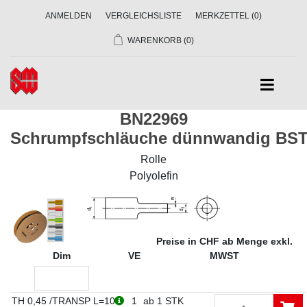
ANMELDEN
VERGLEICHSLISTE
MERKZETTEL
(0)
WARENKORB
(0)
BN22969
Schrumpfschläuche dünnwandig BST
Rolle
Polyolefin
Preise in CHF ab Menge exkl.
Dim
VE
MWST
TH 0,45 /TRANSP L=10
1
ab 1 STK