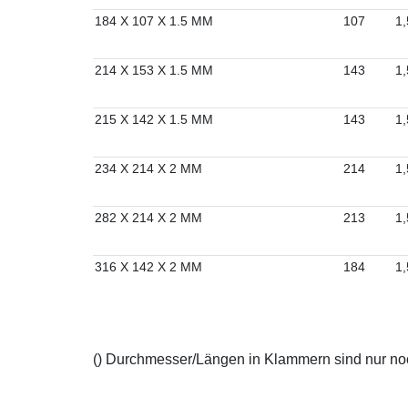
184 X 107 X 1.5 MM
107
1,
214 X 153 X 1.5 MM
143
1,
215 X 142 X 1.5 MM
143
1,
234 X 214 X 2 MM
214
1,
282 X 214 X 2 MM
213
1,
316 X 142 X 2 MM
184
1,
() Durchmesser/Längen in Klammern sind nur noch