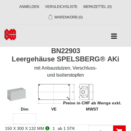
ANMELDEN
VERGLEICHSLISTE
MERKZETTEL
(0)
WARENKORB
(0)
BN22903
Leergehäuse SPELSBERG® AKi
mit Anbaustutzen, Verschluss-
und Isolierstopfen
Preise in CHF ab Menge exkl.
Dim
VE
MWST
150 X 300 X 132 MM
1
ab 1 STK