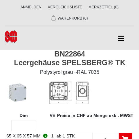
ANMELDEN
VERGLEICHSLISTE
MERKZETTEL
(0)
WARENKORB
(0)
BN22864
Leergehäuse SPELSBERG® TK
Polystyrol grau ~RAL 7035
Dim
VE
Preise in CHF ab Menge exkl. MWST
65 X 65 X 57 MM
1
ab 1 STK