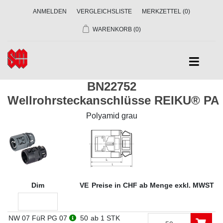
ANMELDEN
VERGLEICHSLISTE
MERKZETTEL
(0)
WARENKORB
(0)
BN22752
Wellrohrsteckanschlüsse REIKU® P
Polyamid grau
Dim
VE
Preise in CHF ab Menge exkl. MWST
NW 07 FüR PG 07
50
ab 1 STK