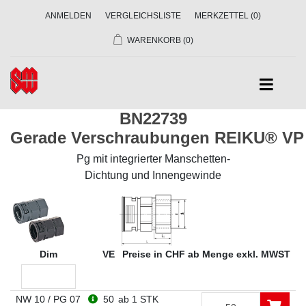
ANMELDEN
VERGLEICHSLISTE
MERKZETTEL
(0)
WARENKORB
(0)
BN22739
Gerade Verschraubungen REIKU® VP
Pg mit integrierter Manschetten-
Dichtung und Innengewinde
Dim
VE
Preise in CHF ab Menge exkl. MWST
NW 10 / PG 07
50
ab 1 STK