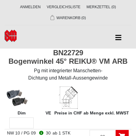
ANMELDEN
VERGLEICHSLISTE
MERKZETTEL
(0)
WARENKORB
(0)
BN22729
Bogenwinkel 45° REIKU® VM ARB
Pg mit integrierter Manschetten-
Dichtung und Metall-Aussengewinde
Dim
VE
Preise in CHF ab Menge exkl. MWST
NW 10 / PG 09
30
ab 1 STK