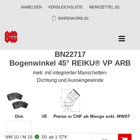
ANMELDEN
VERGLEICHSLISTE
MERKZETTEL
(0)
WARENKORB
(0)
BN22717
Bogenwinkel 45° REIKU® VP ARB
metr. mit integrierter Manschetten-
Dichtung und Aussengewinde
Dim
VE
Preise in CHF ab Menge exkl. MWST
NW 10 / M 16
50
ab 1 STK