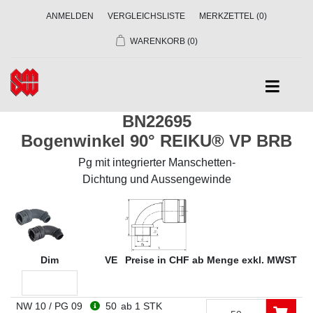
ANMELDEN
VERGLEICHSLISTE
MERKZETTEL
(0)
WARENKORB
(0)
BN22695
Bogenwinkel 90° REIKU® VP BRB
Pg mit integrierter Manschetten-
Dichtung und Aussengewinde
Dim
VE
Preise in CHF ab Menge exkl. MWST
NW 10 / PG 09
50
ab 1 STK