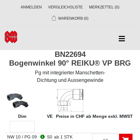
ANMELDEN
VERGLEICHSLISTE
MERKZETTEL
(0)
WARENKORB
(0)
BN22694
Bogenwinkel 90° REIKU® VP BRG
Pg mit integrierter Manschetten-
Dichtung und Aussengewinde
Dim
VE
Preise in CHF ab Menge exkl. MWST
NW 10 / PG 09
50
ab 1 STK