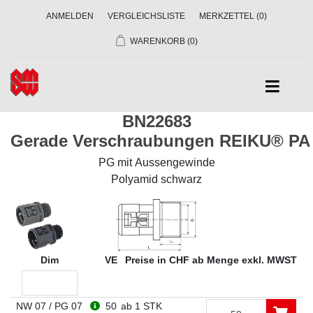
ANMELDEN
VERGLEICHSLISTE
MERKZETTEL
(0)
WARENKORB
(0)
BN22683
Gerade Verschraubungen REIKU® P
PG mit Aussengewinde
Polyamid schwarz
Dim
VE
Preise in CHF ab Menge exkl. MWST
NW 07 / PG 07
50
ab 1 STK