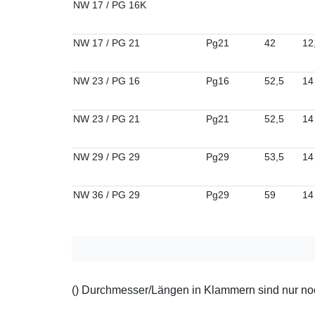
NW 17 / PG 16K
NW 17 / PG 21
Pg21
42
12
NW 23 / PG 16
Pg16
52,5
14
NW 23 / PG 21
Pg21
52,5
14
NW 29 / PG 29
Pg29
53,5
14
NW 36 / PG 29
Pg29
59
14
() Durchmesser/Längen in Klammern sind nur noch