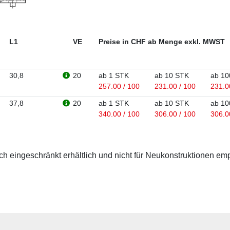
L1
VE
Preise in CHF ab Menge exkl. MWST
30,8
20
ab 1 STK
ab 10 STK
ab 10
257.00 / 100
231.00 / 100
231.0
37,8
20
ab 1 STK
ab 10 STK
ab 10
340.00 / 100
306.00 / 100
306.0
 eingeschränkt erhältlich und nicht für Neukonstruktionen em