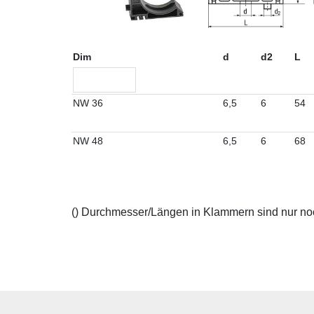
Dim
d
d2
L
NW 36
6,5
6
54
NW 48
6,5
6
68
() Durchmesser/Längen in Klammern sind nur noch