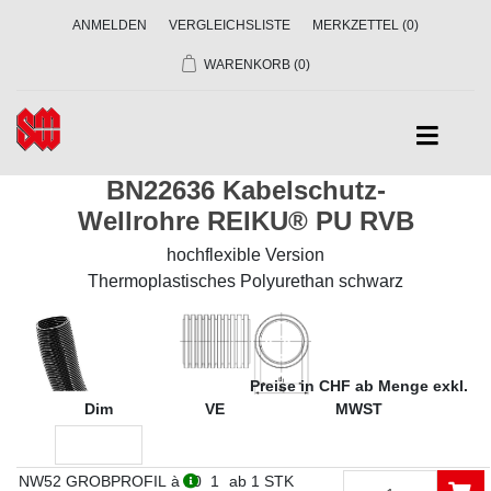
ANMELDEN
VERGLEICHSLISTE
MERKZETTEL
(0)
WARENKORB
(0)
BN22636 Kabelschutz-
Wellrohre REIKU® PU RVB
hochflexible Version
Thermoplastisches Polyurethan schwarz
Preise in CHF ab Menge exkl.
Dim
VE
MWST
NW52 GROBPROFIL à 10
1
ab 1 STK