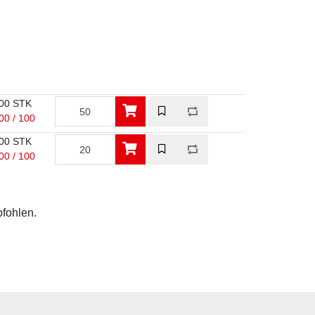
00 STK
00 / 100
00 STK
00 / 100
pfohlen.