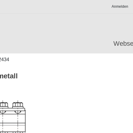
Anmelden
Webse
2434
etall