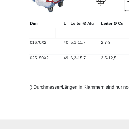
Dim
L
Leiter-Ø Alu
Leiter-Ø Cu
01670X2
40
5,1-11,7
2,7-9
025150X2
49
6,3-15,7
3,5-12,5
() Durchmesser/Längen in Klammern sind nur noch