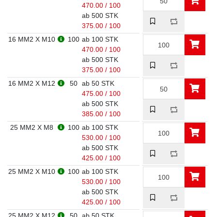
470.00 / 100
ab 500 STK
375.00 / 100
16 MM2 X M10
100
ab 100 STK
470.00 / 100
ab 500 STK
375.00 / 100
16 MM2 X M12
50
ab 50 STK
475.00 / 100
ab 500 STK
385.00 / 100
25 MM2 X M8
100
ab 100 STK
530.00 / 100
ab 500 STK
425.00 / 100
25 MM2 X M10
100
ab 100 STK
530.00 / 100
ab 500 STK
425.00 / 100
25 MM2 X M12
50
ab 50 STK