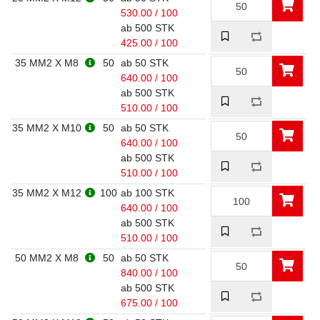
530.00 / 100
ab 500 STK
425.00 / 100
35 MM2 X M8
50
ab 50 STK
640.00 / 100
ab 500 STK
510.00 / 100
35 MM2 X M10
50
ab 50 STK
640.00 / 100
ab 500 STK
510.00 / 100
35 MM2 X M12
100
ab 100 STK
640.00 / 100
ab 500 STK
510.00 / 100
50 MM2 X M8
50
ab 50 STK
840.00 / 100
ab 500 STK
675.00 / 100