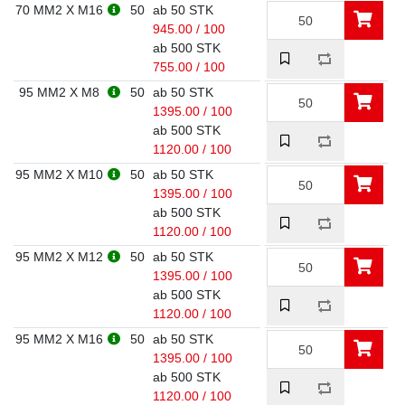
70 MM2 X M16
50
ab 50 STK
945.00 / 100
ab 500 STK
755.00 / 100
95 MM2 X M8
50
ab 50 STK
1395.00 / 100
ab 500 STK
1120.00 / 100
95 MM2 X M10
50
ab 50 STK
1395.00 / 100
ab 500 STK
1120.00 / 100
95 MM2 X M12
50
ab 50 STK
1395.00 / 100
ab 500 STK
1120.00 / 100
95 MM2 X M16
50
ab 50 STK
1395.00 / 100
ab 500 STK
1120.00 / 100