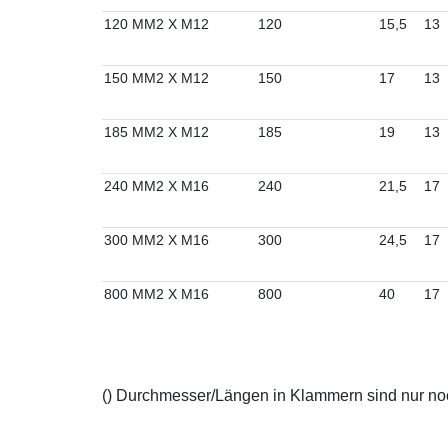
120 MM2 X M12
120
15,5
13
150 MM2 X M12
150
17
13
185 MM2 X M12
185
19
13
240 MM2 X M16
240
21,5
17
300 MM2 X M16
300
24,5
17
800 MM2 X M16
800
40
17
() Durchmesser/Längen in Klammern sind nur noch