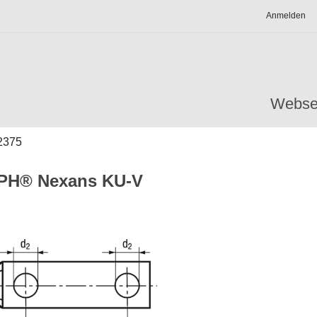
Anmelden
Webse
2375
GPH® Nexans KU-V