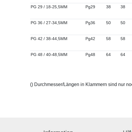
PG 29 / 18-25,5MM
Pg29
38
38
PG 36 / 27-34,5MM
Pg36
50
50
PG 42 / 38-44,5MM
Pg42
58
58
PG 48 / 40-48,5MM
Pg48
64
64
() Durchmesser/Längen in Klammern sind nur noch