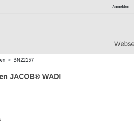
Anmelden
Webse
gen
BN22157
gen JACOB® WADI