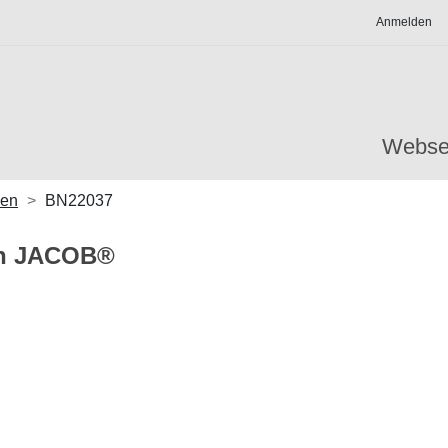
Anmelden
Webse
gen
BN22037
en JACOB®