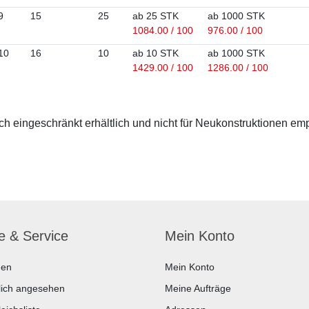
9
15
25
ab 25 STK
ab 1000 STK
1084.00 / 100
976.00 / 100
10
16
10
ab 10 STK
ab 1000 STK
1429.00 / 100
1286.00 / 100
 eingeschränkt erhältlich und nicht für Neukonstruktionen em
fe & Service
Mein Konto
hen
Mein Konto
lich angesehen
Meine Aufträge