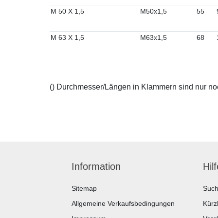
M 50 X 1,5
M50x1,5
55
M 63 X 1,5
M63x1,5
68
() Durchmesser/Längen in Klammern sind nur noch
Information
Hil
Sitemap
Suc
Allgemeine Verkaufsbedingungen
Kürz