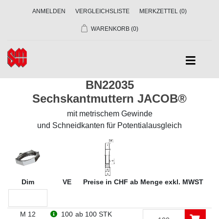
ANMELDEN
VERGLEICHSLISTE
MERKZETTEL
(0)
WARENKORB
(0)
BN22035
Sechskantmuttern JACOB®
mit metrischem Gewinde
und Schneidkanten für Potentialausgleich
Dim
VE
Preise in CHF ab Menge exkl. MWST
M 12
100
ab 100 STK