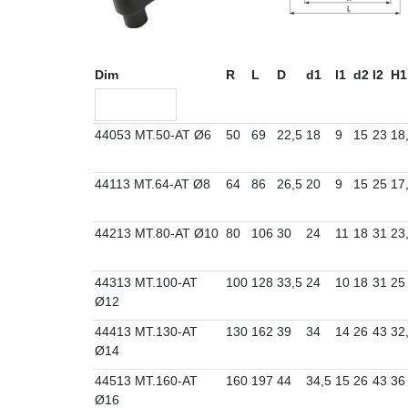
Dim
R
L
D
d1
l1
d2
l2
H1
44053 MT.50-AT Ø6
50
69
22,5
18
9
15
23
18
44113 MT.64-AT Ø8
64
86
26,5
20
9
15
25
17
44213 MT.80-AT Ø10
80
106
30
24
11
18
31
23
44313 MT.100-AT
100
128
33,5
24
10
18
31
25
Ø12
44413 MT.130-AT
130
162
39
34
14
26
43
32
Ø14
44513 MT.160-AT
160
197
44
34,5
15
26
43
36
Ø16