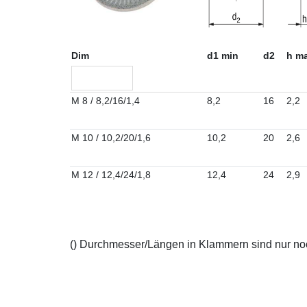
Dim
d1 min
d2
h ma
M 8 / 8,2/16/1,4
8,2
16
2,2
M 10 / 10,2/20/1,6
10,2
20
2,6
M 12 / 12,4/24/1,8
12,4
24
2,9
() Durchmesser/Längen in Klammern sind nur noch