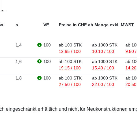
x.
s
VE
Preise in CHF ab Menge exkl. MWST
1,4
100
ab 100 STK
ab 1000 STK
ab 10
12.65 / 100
10.10 / 100
9.50 
1,6
100
ab 100 STK
ab 1000 STK
ab 10
19.15 / 100
15.40 / 100
14.20
1,8
100
ab 100 STK
ab 1000 STK
ab 10
27.50 / 100
22.00 / 100
20.50
 eingeschränkt erhältlich und nicht für Neukonstruktionen em