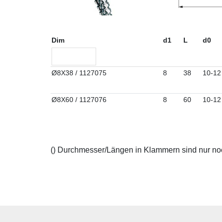
Dim
d1
L
d0
Ø8X38 / 1127075
8
38
10-12
Ø8X60 / 1127076
8
60
10-12
() Durchmesser/Längen in Klammern sind nur noch