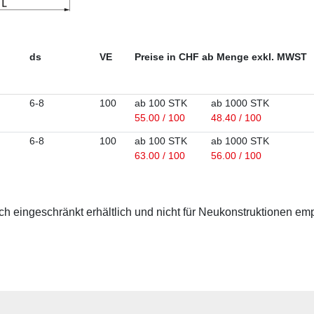
ds
VE
Preise in CHF ab Menge exkl. MWST
6-8
100
ab 100 STK
ab 1000 STK
55.00 / 100
48.40 / 100
6-8
100
ab 100 STK
ab 1000 STK
63.00 / 100
56.00 / 100
 eingeschränkt erhältlich und nicht für Neukonstruktionen em