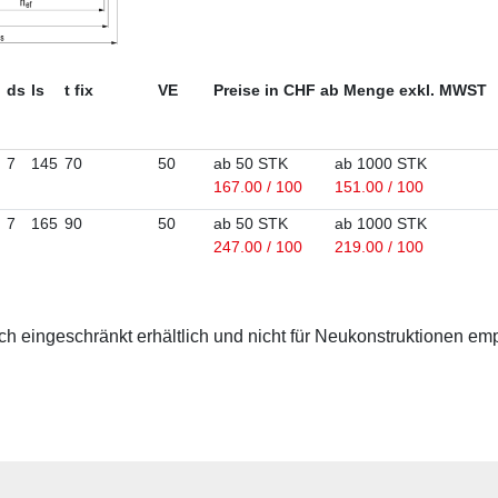
ds
ls
t fix
VE
Preise in CHF ab Menge exkl. MWST
7
145
70
50
ab 50 STK
ab 1000 STK
167.00 / 100
151.00 / 100
7
165
90
50
ab 50 STK
ab 1000 STK
247.00 / 100
219.00 / 100
 eingeschränkt erhältlich und nicht für Neukonstruktionen em