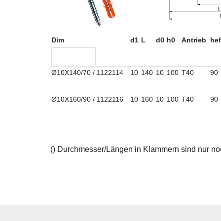
Dim
d1
L
d0
h0
Antrieb
hef
Ø10X140/70 / 1122114
10
140
10
100
T40
90
Ø10X160/90 / 1122116
10
160
10
100
T40
90
() Durchmesser/Längen in Klammern sind nur noch